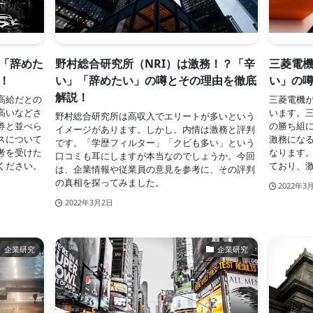
「辞めた
野村総合研究所（NRI）は激務！？「辛
三菱電
！
い」「辞めたい」の噂とその理由を徹底
い」の
解説！
高給だとの
三菱電機
高いなどさ
います。
野村総合研究所は高収入でエリートが多いという
券と並べら
の勝ち組
イメージがあります。しかし、内情は激務と評判
スについて
激務にな
です。「学歴フィルター」「クビも多い」という
考を受けた
なります
口コミも耳にしますが本当なのでしょうか。今回
ください。
ており、
は、企業情報や従業員の意見を参考に、その評判
の真相を探ってみました。
2022年3
2022年3月2日
企業研究
企業研究