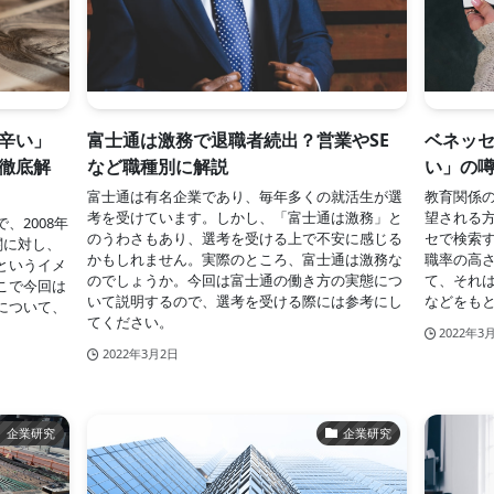
辛い」
富士通は激務で退職者続出？営業やSE
ベネッ
徹底解
など職種別に解説
い」の
富士通は有名企業であり、毎年多くの就活生が選
教育関係
考を受けています。しかし、「富士通は激務」と
望される
、2008年
のうわさもあり、選考を受ける上で不安に感じる
セで検索
関に対し、
かもしれません。実際のところ、富士通は激務な
職率の高
というイメ
のでしょうか。今回は富士通の働き方の実態につ
て、それ
こで今回は
いて説明するので、選考を受ける際には参考にし
などをも
について、
てください。
2022年3
2022年3月2日
企業研究
企業研究