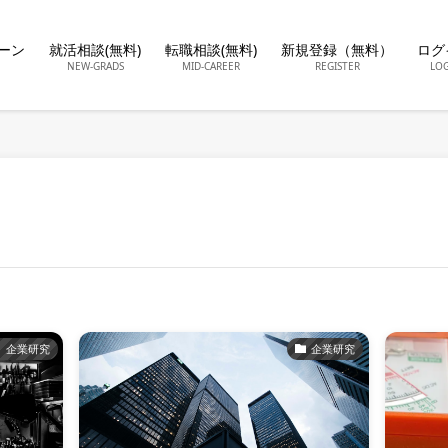
ーン
就活相談(無料)
転職相談(無料)
新規登録（無料）
ログ
NEW-GRADS
MID-CAREER
REGISTER
LO
企業研究
企業研究