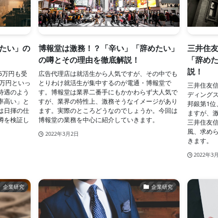
たい」の
博報堂は激務！？「辛い」「辞めたい」
三井住
の噂とその理由を徹底解説！
「辞め
説！
5万円も受
広告代理店は就活生から人気ですが、その中でも
0万円といっ
とりわけ就活生が集中するのが電通・博報堂で
三井住友
待遇のよう
す。博報堂は業界二番手にもかかわらず大人気で
ディング
率高い」と
すが、業界の特性上、激務そうなイメージがあり
邦銀第1位
は日揮の仕
ます。実際のところどうなのでしょうか。今回は
ますが、
噂を検証し
博報堂の業務を中心に紹介していきます。
三井住友
風、求め
2022年3月2日
きます。
2022年3
企業研究
企業研究