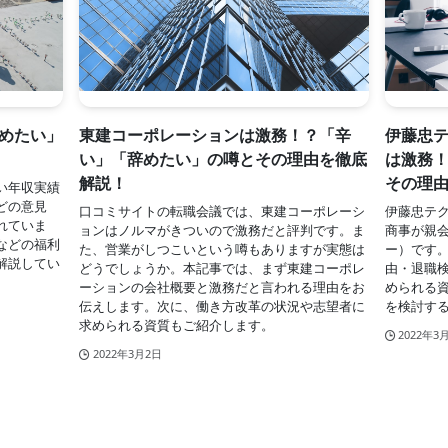
めたい」
東建コーポレーションは激務！？「辛
伊藤忠テ
い」「辞めたい」の噂とその理由を徹底
は激務
解説！
その理
い年収実績
どの意見
口コミサイトの転職会議では、東建コーポレーシ
伊藤忠テク
れていま
ョンはノルマがきついので激務だと評判です。ま
商事が親会
などの福利
た、営業がしつこいという噂もありますが実態は
ー）です。
解説してい
どうでしょうか。本記事では、まず東建コーポレ
由・退職
ーションの会社概要と激務だと言われる理由をお
められる
伝えします。次に、働き方改革の状況や志望者に
を検討す
求められる資質もご紹介します。
2022年3
2022年3月2日