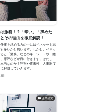
セは激務！？「辛い」「辞めた
噂とその理由を徹底解説！
の仕事を求める方の中にはベネッセを志
方も多いかと思います。しかし、ベネッ
すると「激務」などのキーワードや、離
さ、悪評などが目に付きます。はたし
は本当なのか？評判や将来性、人事制度
とに解説していきます。
月2日
企業研究