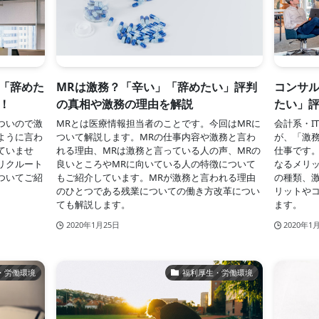
「辞めた
MRは激務？「辛い」「辞めたい」評判
コンサ
！
の真相や激務の理由を解説
たい」
ついので激
MRとは医療情報担当者のことです。今回はMRに
会計系・I
ように言わ
ついて解説します。MRの仕事内容や激務と言わ
が、「激
ていませ
れる理由、MRは激務と言っている人の声、MRの
仕事です
リクルート
良いところやMRに向いている人の特徴について
なるメリ
ついてご紹
もご紹介しています。MRが激務と言われる理由
の種類、
のひとつである残業についての働き方改革につい
リットや
ても解説します。
ます。
2020年1月25日
2020年1
・労働環境
福利厚生・労働環境