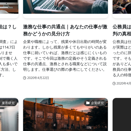
法は？し
激務な仕事の共通点｜あなたの仕事が激
公務員
務かどうかの見分け方
判の真
調査」によ
企業や職種によって、残業や休日出勤の時間が変
公務員は
14.7日
わります。しかし残業が多くてもやりがいのある
が実際は
ありませ
仕事に就いていれば、激務だとは感じにくいもの
ったのに
制で働く人
です。そこで今回は激務の定義やそう定義される
です。そ
人も多いで
仕事の共通点、激務とされる職業などについて説
がありど
算方法、し
明します。仕事選びの際の参考にしてください。
務員の仕
す。
る人の特
2020年4月22日
2020年4
業界研究
企業研究