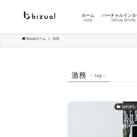
ホーム
バーチャルインタ
HOME
VIRTUAL INTERN
Bizualホーム
激務
激務
– tag –
福利厚生