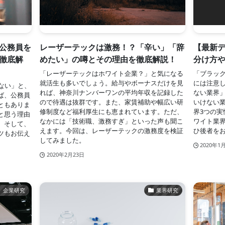
公務員を
レーザーテックは激務！？「辛い」「辞
【最新
徹底解
めたい」の噂とその理由を徹底解説！
分け方や
「レーザーテックはホワイト企業？」と気になる
「ブラッ
就活生も多いでしょう。給与やボーナスだけを見
には注意
ない」と、
れば、神奈川ナンバーワンの平均年収を記録した
ない業界
ば、公務員
ので待遇は抜群です。また、家賃補助や幅広い研
いけない
ともありま
修制度など福利厚生にも恵まれています。ただ、
界3つの実
と思う理由
なかには「技術職、激務すぎ」といった声も聞こ
ワイト業
。そして、
えます。今回は、レーザーテックの激務度を検証
ひ後者を
ツもお伝え
してみました。
2020年1
2020年2月23日
企業研究
業界研究