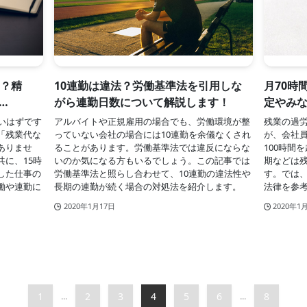
ト？精
10連勤は違法？労働基準法を引用しな
月70時
…
がら連勤日数について解説します！
定やみ
いはずです
アルバイトや正規雇用の場合でも、労働環境が整
残業の過労
「残業代な
っていない会社の場合には10連勤を余儀なくされ
が、会社員
ありませ
ることがあります。労働基準法では違反にならな
100時間
に、15時
いのか気になる方もいるでしょう。この記事では
期などは
した仕事の
労働基準法と照らし合わせて、10連勤の違法性や
す。では
働や連勤に
長期の連勤が続く場合の対処法を紹介します。
法律を参
2020年1月17日
2020年1
1
2
3
4
5
6
8
...
...