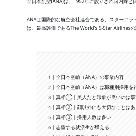
全日本航空(ANA)は、1952年に設立され国内
ANAは国際的な航空会社連合である、スターア
は、最高評価であるThe World’s 5-Star Airl
全日本空輸（ANA）の事業内容
全日本空輸（ANA）は職種別採用を
真相①｜美人だと印象が良いのは事
真相②｜顔以外にも大切なことはあ
真相③｜採用人数は多い
志望する就活生が増える