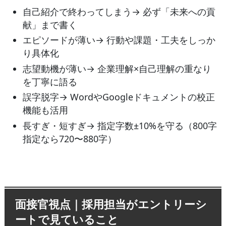
自己紹介で終わってしまう→ 必ず「未来への貢
献」まで書く
エピソードが薄い→ 行動や課題・工夫をしっか
り具体化
志望動機が薄い→ 企業理解×自己理解の重なり
を丁寧に語る
誤字脱字→ WordやGoogleドキュメントの校正
機能も活用
長すぎ・短すぎ→ 指定字数±10%を守る（800字
指定なら720〜880字）
面接官視点｜採用担当がエントリーシ
ートで見ていること