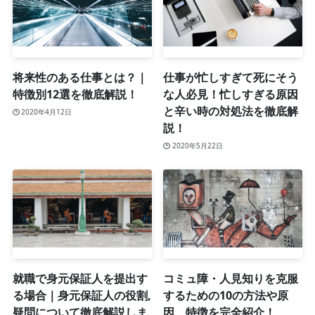
将来性のある仕事とは？｜
仕事が忙しすぎて死にそう
特徴別12選を徹底解説！
な人必見！忙しすぎる原因
と辛い時の対処法を徹底解
2020年4月12日
説！
2020年5月22日
就職で身元保証人を提出す
コミュ障・人見知りを克服
る場合｜身元保証人の役割,
するための10の方法や原
疑問について徹底解説しま
因、特徴を完全紹介！