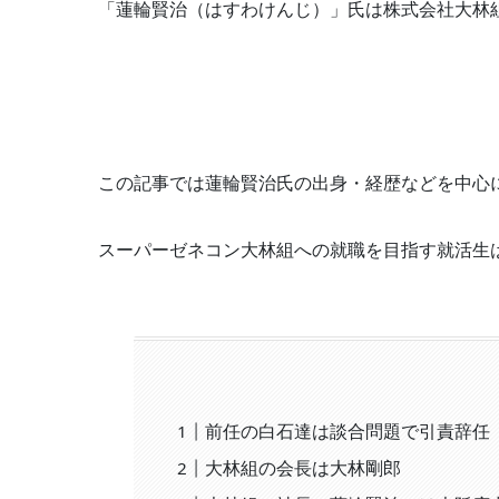
「蓮輪賢治（はすわけんじ）」氏は株式会社大林
この記事では蓮輪賢治氏の出身・経歴などを中心
スーパーゼネコン大林組への就職を目指す就活生
前任の白石達は談合問題で引責辞任
大林組の会長は大林剛郎