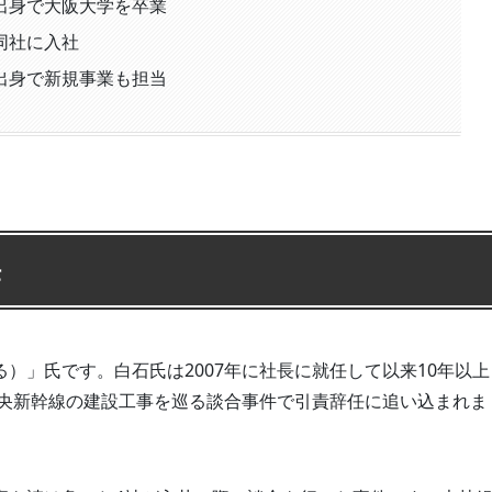
出身で大阪大学を卒業
同社に入社
出身で新規事業も担当
任
）」氏です。白石氏は2007年に社長に就任して以来10年以上
中央新幹線の建設工事を巡る談合事件で引責辞任に追い込まれま