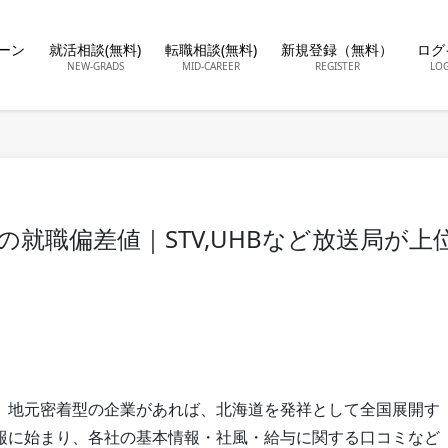
ーン
就活相談(無料)
転職相談(無料)
新規登録（無料）
ログ
NEW-GRADS
MID-CAREER
REGISTER
LO
の就職偏差値｜STV,UHBなど放送局が上
、地元密着型の企業があれば、北海道を発祥として全国展開す
報に始まり、各社の基本情報・社風・給与に関する口コミなど