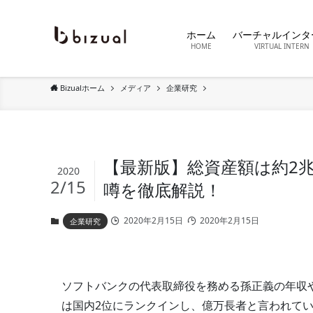
ホーム
バーチャルインタ
HOME
VIRTUAL INTERN
Bizualホーム
メディア
企業研究
【最新版】総資産額は約2兆
2020
2/15
噂を徹底解説！
2020年2月15日
2020年2月15日
企業研究
ソフトバンクの代表取締役を務める孫正義の年収
は国内2位にランクインし、億万長者と言われて