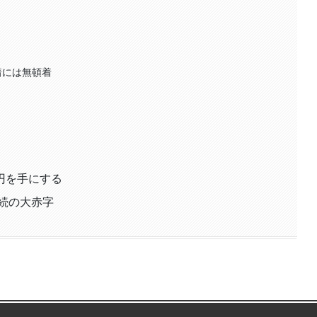
着には無頓着
円を手にする
連続の大赤字