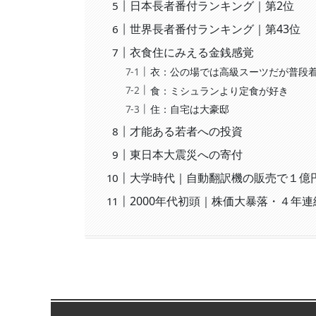
日本長者番付ランキング｜第2位
世界長者番付ランキング｜第43位
衣食住にみえる金銭感覚
衣：公の場では高級スーツだが普段
食：ミシュランより定食が好き
住：自宅は大豪邸
才能ある若者への投資
東日本大震災への寄付
大学時代｜自動翻訳機の販売で１億
2000年代初頭｜株価大暴落・４年