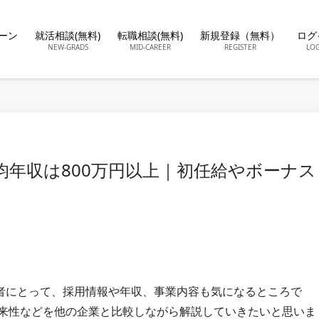
ーン
就活相談(無料)
転職相談(無料)
新規登録（無料）
ログ
NEW-GRADS
MID-CAREER
REGISTER
LO
均年収は800万円以上｜初任給やボーナス
者にとって、採用情報や年収、事業内容も気になるところで
将来性などを他の企業と比較しながら解説していきたいと思いま